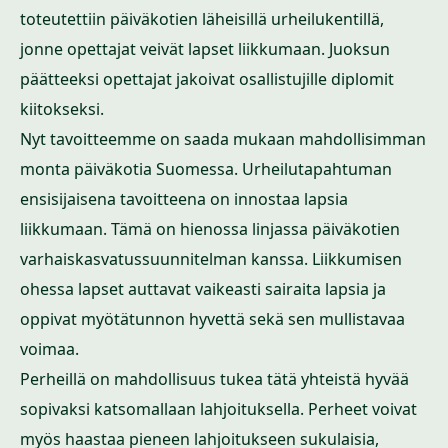
toteutettiin päiväkotien läheisillä urheilukentillä,
jonne opettajat veivät lapset liikkumaan. Juoksun
päätteeksi opettajat jakoivat osallistujille diplomit
kiitokseksi.
Nyt tavoitteemme on saada mukaan mahdollisimman
monta päiväkotia Suomessa. Urheilutapahtuman
ensisijaisena tavoitteena on innostaa lapsia
liikkumaan. Tämä on hienossa linjassa päiväkotien
varhaiskasvatussuunnitelman kanssa. Liikkumisen
ohessa lapset auttavat vaikeasti sairaita lapsia ja
oppivat myötätunnon hyvettä sekä sen mullistavaa
voimaa.
Perheillä on mahdollisuus tukea tätä yhteistä hyvää
sopivaksi katsomallaan lahjoituksella. Perheet voivat
myös haastaa pieneen lahjoitukseen sukulaisia,