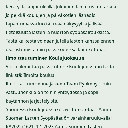
kerätyillä lahjoituksilla. Jokainen lahjoitus on tärkeä.
Jo pelkkä koulujen ja päiväkotien läsnäolo
tapahtumassa luo tärkeää näkyvyyttä ja lisää
tietoisuutta lasten ja nuorten syöpäsairauksista.
Tästä kaikesta voidaan jutella lasten kanssa ennen
osallistumista niin päiväkodeissa kuin kotona.
Ilmoittautuminen Koulujuoksuun
Voitte ilmoittaa päiväkotinne Koulujuoksuun tästä
linkistä:
Ilmoita koulusi
Ilmoittautumisenne jälkeen Team Rynkeby tiimin
vastuuhenkilö on teihin yhteydessä ja sopii
käytännön järjestelyistä.
Suomessa Koulujuoksukeräys toteutetaan Aamu
Suomen Lasten Syöpäsäätiön varainkeruuluvalla:
RA2022/1621, 1.1.2023 Aamu Suomen Lasten