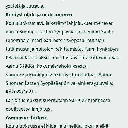
ystäviä ja tuttavia.
Keräyskohde ja maksaminen
Koulujuoksun avulla kerätyt lahjoitukset menevät
Aamu Suomen Lasten Syöpäsäätiölle
. Aamu Säätiö
rahoittaa elintärkeää lasten syöpäsairauksien
tutkimusta ja hoitojen kehittämistä. Team Rynkebyn
tekemät lahjoitukset muodostavat merkittävän osan
Aamu Säätiön kokonaisrahoituksesta.
Suomessa Koulujuoksukeräys toteutetaan Aamu
Suomen Lasten Syöpäsäätiön varainkeräysluvalla:
RA2022/1621.
Lahjoitusmaksut suoritetaan 9.6.2027 mennessä
osoitteessa
lahjoitus
.
Asenne on tärkein
Koulujuoksussa ei kilpailla urheilutuloksilla eikä