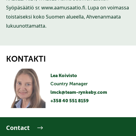
Syöpäsäätiö sr.
www.aamusaatio.fi
. Lupa on voimassa
toistaiseksi koko Suomen alueella, Ahvenanmaata
lukuunottamatta.
KONTAKTI
Lea Koivisto
Country Manager
lmck@team-rynkeby.com
+358 40 551 8159
Contact