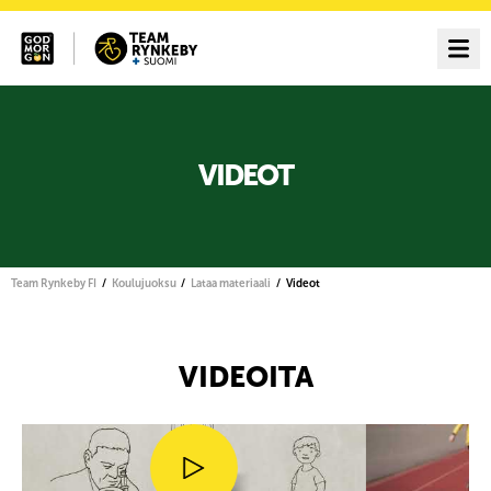
VIDEOT
Team Rynkeby FI
Koulujuoksu
Lataa materiaali
Videot
VIDEOITA