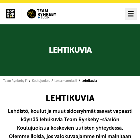
LEHTIKUVIA
Team Rynkeby FI
Koulujuoksu
Lataa materiaali
Lehtikuvia
LEHTIKUVIA
Lehdistö, koulut ja muut sidosryhmät saavat vapaasti
käyttää lehtikuvia Team Rynkeby -säätiön
Koulujuoksua koskevien uutisten yhteydessä.
Olemme iloisia, jos valokuvaajamme nimi mainitaan