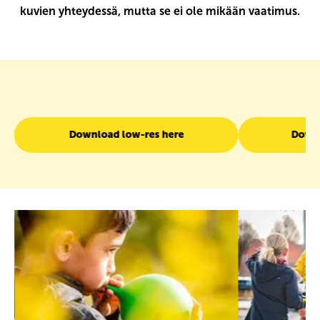
kuvien yhteydessä, mutta se ei ole mikään vaatimus.
Download low-res here
Downl