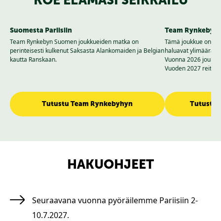
KOE ELÄMÄSI SEIKKAILU
Suomesta Pariisiin
Team Rynkeby P
ä ja
Team Rynkebyn Suomen joukkueiden matka on
Tämä joukkue on Tea
perinteisesti kulkenut Saksasta Alankomaiden ja Belgian
haluavat ylimääräise
kautta Ranskaan.
Vuonna 2026 joukkue 
Vuoden 2027 reittiä e
Tutustu Team Rynkebyhyn
Tutustu 
HAKUOHJEET
Seuraavana vuonna pyöräilemme Pariisiin 2-
10.7.2027.