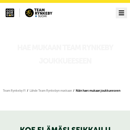
HAE MUKAAN TEAM RYNKEBY
JOUKKUEESEEN
Team Rynkeby FI
Lähde Team Rynkebyn matkaan
Näin haet mukaan joukkueeseen