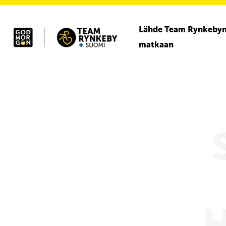
Lähde Team Rynkeby
matkaan
Näin haet mukaan joukkueeseen
Ryhdy Team Rynkebyn sponsoriksi
Organisaatio
Ilmoita koulusi 3.3.2027 mennessä
Avun kohteet
Lataa materiaali
Tutustu sponsore
Il
Hae mukaan Team Rynkeby joukkueeseen
Platinasponsori
Team Rynkebyn historia
Varainkeruu ja keskeiset kulut
Esitteet
Kulta- ja lisäsponso
Ko
Hae mukaan Team Rynkeby Polka Dot Suomi
Kultasponsori
Arvot
Lahjoituksen saajat
Videot
Hae mukaan Team Rynkeby Gravel Suomi
Hopeasponsori
Vuosikertomus
Tee lahjoitus
Lehtikuvia
Valintakriteerit
Pronssisponsori
Hall of Fame
Usein kysytyt kysymykset
Tiimisponsori
Team Rynkeby Gravel pyörä - Bianchi Arcadex Comp
The 2026 Team Rynkeby Bianchi Infinito ICR 105 12SP D